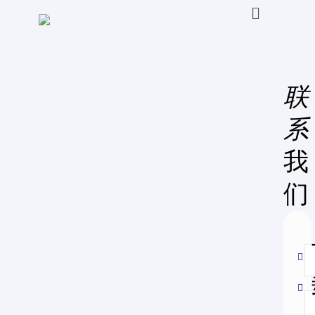
联
系
我
们