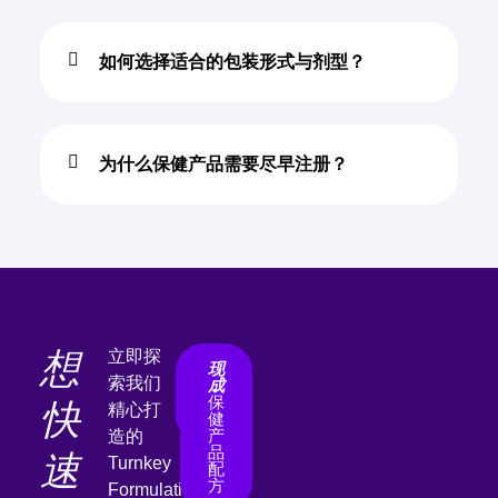
如何选择适合的包装形式与剂型？
为什么保健产品需要尽早注册？
想
立即探
联
现
索我们
系
成
我
保
快
精心打
们
健
产
造的
品
速
Turnkey
配
方
Formulation