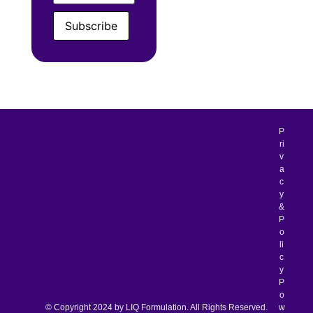
Subscribe
P
ri
v
a
c
y
&
P
o
li
c
y
P
o
w
© Copyright 2024 by LIQ Formulation. All Rights Reserved.